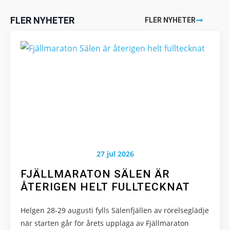
används.
FLER NYHETER
FLER NYHETER
Upplevelse
För att vår
hemsida ska
prestera så
bra som
möjligt under
ditt besök.
Om du nekar
de här
kakorna
27 jul 2026
kommer viss
funktionalitet
FJÄLLMARATON SÄLEN ÄR
att försvinna
ÅTERIGEN HELT FULLTECKNAT
från
hemsidan.
Helgen 28-29 augusti fylls Sälenfjällen av rörelseglädje
när starten går för årets upplaga av Fjällmaraton