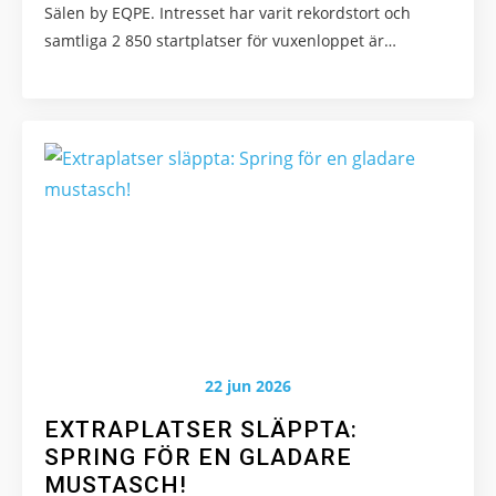
Sälen by EQPE. Intresset har varit rekordstort och
Marknadsföring
samtliga 2 850 startplatser för vuxenloppet är…
Genom att dela
med dig av dina
intressen och ditt
beteende när du
surfar ökar du
chansen att få se
personligt
anpassat innehåll
och erbjudanden.
22 jun 2026
EXTRAPLATSER SLÄPPTA:
SPRING FÖR EN GLADARE
MUSTASCH!