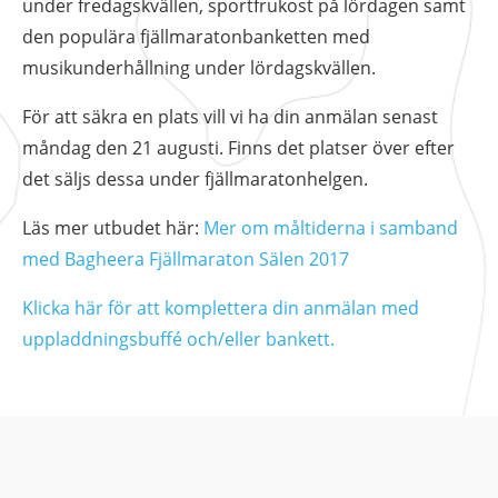
under fredagskvällen, sportfrukost på lördagen samt
Nödvändiga
den populära fjällmaratonbanketten med
Dessa kakor
musikunderhållning under lördagskvällen.
går inte att
välja bort. De
För att säkra en plats vill vi ha din anmälan senast
behövs för att
måndag den 21 augusti. Finns det platser över efter
hemsidan ska
fungera.
det säljs dessa under fjällmaratonhelgen.
Läs mer utbudet här:
Mer om måltiderna i samband
Statistik
med Bagheera Fjällmaraton Sälen 2017
För att vi ska
kunna
Klicka här för att komplettera din anmälan med
förbättra
uppladdningsbuffé och/eller bankett.
hemsidans
funktionalitet
och
uppbyggnad,
baserat på
hur
hemsidan