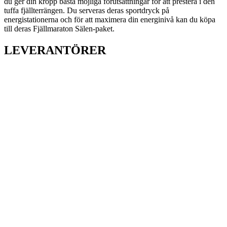
du ger din kropp bästa möjliga förutsättningar för att prestera i den
tuffa fjällterrängen. Du serveras deras sportdryck på
energistationerna och för att maximera din energinivå kan du köpa
till deras Fjällmaraton Sälen-paket.
LEVERANTÖRER