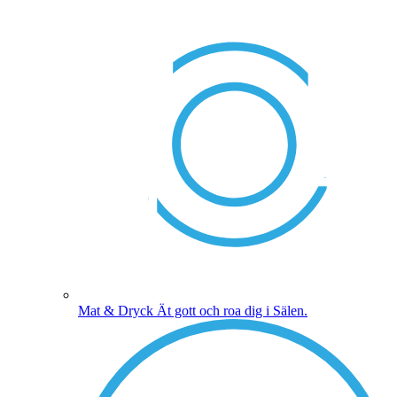
Mat & Dryck
Ät gott och roa dig i Sälen.