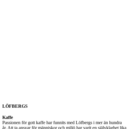
LÖFBERGS
Kaffe
Passionen för gott kaffe har funnits med Löfbergs i mer än hundra
år. Att ta ansvar för människor och miljö har varit en självklarhet lika