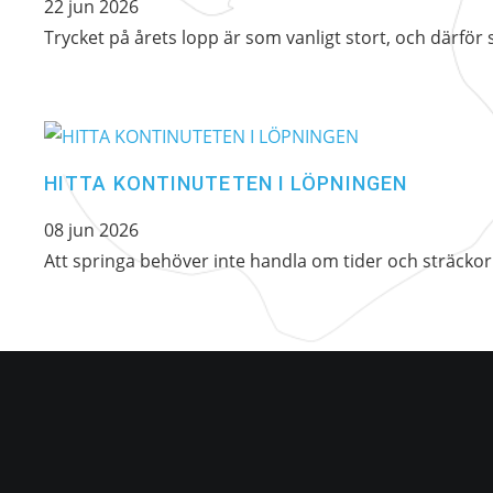
22 jun 2026
Nödvändiga
Trycket på årets lopp är som vanligt stort, och därför 
Dessa kakor
går inte att
välja bort. De
behövs för att
hemsidan ska
fungera.
HITTA KONTINUTETEN I LÖPNINGEN
08 jun 2026
Statistik
Att springa behöver inte handla om tider och sträckor
För att vi ska
kunna
förbättra
hemsidans
funktionalitet
och
uppbyggnad,
baserat på
hur
hemsidan