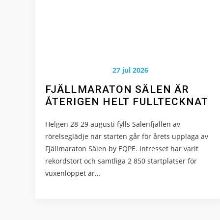
Nödvändiga
Dessa kakor
går inte att
välja bort. De
behövs för att
hemsidan ska
27 jul 2026
fungera.
FJÄLLMARATON SÄLEN ÄR
ÅTERIGEN HELT FULLTECKNAT
Statistik
För att vi ska
Helgen 28-29 augusti fylls Sälenfjällen av
kunna
rörelseglädje när starten går för årets upplaga av
förbättra
Fjällmaraton Sälen by EQPE. Intresset har varit
hemsidans
rekordstort och samtliga 2 850 startplatser för
funktionalitet
vuxenloppet är…
och
uppbyggnad,
baserat på
hur
hemsidan