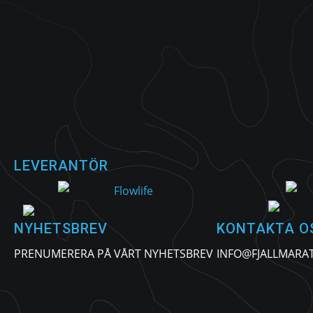
Marknadsföring
Genom att dela
med dig av dina
intressen och ditt
beteende när du
surfar ökar du
chansen att få se
personligt
anpassat innehåll
och erbjudanden.
LEVERANTÖR
NYHETSBREV
KONTAKTA O
PRENUMERERA PÅ VÅRT NYHETSBREV
INFO@FJALLMARA