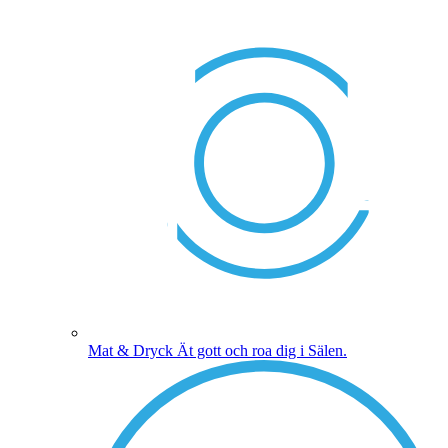
Mat & Dryck
Ät gott och roa dig i Sälen.