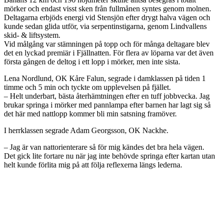
mörker och endast visst sken från fullmånen syntes genom molnen.
Deltagarna erbjöds energi vid Stensjön efter drygt halva vägen och
kunde sedan glida utför, via serpentinstigarna, genom Lindvallens
skid- & liftsystem.
Vid målgång var stämningen på topp och för många deltagare blev
det en lyckad premiär i Fjällnatten. För flera av löparna var det även
första gången de deltog i ett lopp i mörker, men inte sista.
Lena Nordlund, OK Kåre Falun, segrade i damklassen på tiden 1
timme och 5 min och tyckte om upplevelsen på fjället.
– Helt underbart, bästa återhämtningen efter en tuff jobbvecka. Jag
brukar springa i mörker med pannlampa efter barnen har lagt sig så
det här med nattlopp kommer bli min satsning framöver.
I herrklassen segrade Adam Georgsson, OK Nackhe.
– Jag är van nattorienterare så för mig kändes det bra hela vägen.
Det gick lite fortare nu när jag inte behövde springa efter kartan utan
helt kunde förlita mig på att följa reflexerna längs lederna.