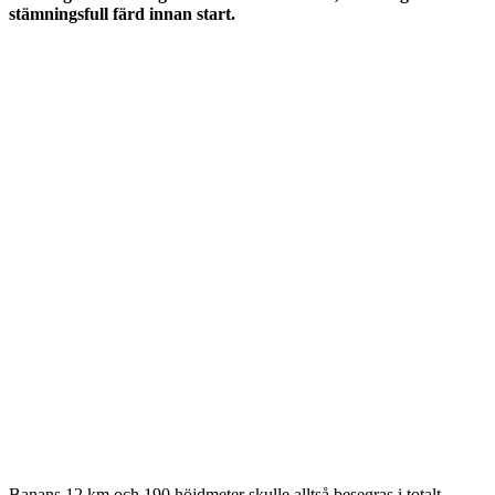
stämningsfull färd innan start.
Banans 12 km och 190 höjdmeter skulle alltså besegras i totalt