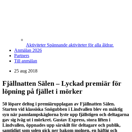
Aktiviteter
Spännande aktiviteter för alla åldrar.
Anmälan 2026
Partners
Till anmälan
25 aug 2018
Fjällnatten Sälen – Lyckad premiär för
löpning på fjället i mörker
50 löpare deltog i premiärupplagan av Fjällnatten Sälen.
Starten vid klassiska Snögubben i Lindvallen blev en mäktig
syn när pannlampskäglorna lyste upp fjällstigen och deltagarna
gav sig iväg ut i mörkret. Gustav Express, stora liften i
Lindvallen, öppnades upp särskilt för deltagare och publik,
samtidigt som solen gick ner bakom molnen, en häftig och