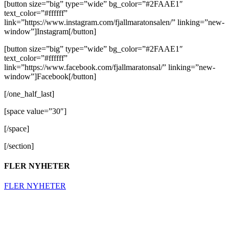
[button size=”big” type=”wide” bg_color=”#2FAAE1″
text_color=”#ffffff”
link=”https://www.instagram.com/fjallmaratonsalen/” linking=”new-
window”]Instagram[/button]
[button size=”big” type=”wide” bg_color=”#2FAAE1″
text_color=”#ffffff”
link=”https://www.facebook.com/fjallmaratonsal/” linking=”new-
window”]Facebook[/button]
[/one_half_last]
[space value=”30″]
[/space]
[/section]
FLER NYHETER
FLER NYHETER