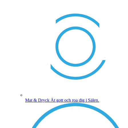
Mat & Dryck
Ät gott och roa dig i Sälen.