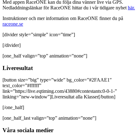
Med appen RaceONE kan du följa dina vänner live via GPS.
Nedladdningslänkar för RaceONE hittar du i vår tidigare nyhet
här.
Instruktioner och mer information om RaceONE finner du på
raceone.se
[divider style=”simple” icon=”time”]
[/divider]
[one_half valign=”top” animation=”none”]
Liveresultat
[button size=”big” type=”wide” bg_color=”#2FAAE1″
text_color=”#ffffff”
link=”https://live.eqtiming.com/43880#contestants:0-0-1-”
linking=”new-window”]Liveresultat alla Klasser[/button]
[/one_half]
[one_half_last valign=”top” animation=”none”]
Våra sociala medier