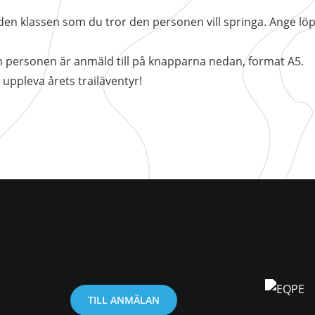
, i den klassen som du tror den personen vill springa. Ange
m personen är anmäld till på knapparna nedan, format A5.
uppleva årets trailäventyr!
TILL ANMÄLAN