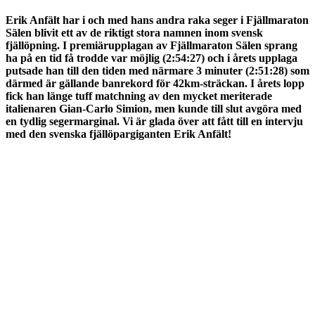
Erik Anfält har i och med hans andra raka seger i Fjällmaraton
Sälen blivit ett av de riktigt stora namnen inom svensk
fjällöpning. I premiärupplagan av Fjällmaraton Sälen sprang
ha på en tid få trodde var möjlig (2:54:27) och i årets upplaga
putsade han till den tiden med närmare 3 minuter (2:51:28) som
därmed är gällande banrekord för 42km-sträckan. I årets lopp
fick han länge tuff matchning av den mycket meriterade
italienaren Gian-Carlo Simion, men kunde till slut avgöra med
en tydlig segermarginal. Vi är glada över att fått till en intervju
med den svenska fjällöpargiganten Erik Anfält!