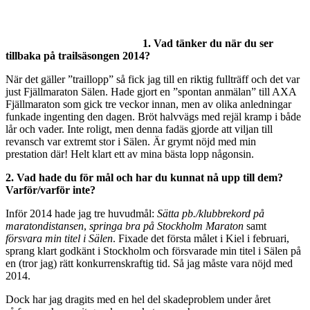
1. Vad tänker du när du ser
tillbaka på trailsäsongen 2014?
När det gäller ”traillopp” så fick jag till en riktig fullträff och det var
just Fjällmaraton Sälen. Hade gjort en ”spontan anmälan” till AXA
Fjällmaraton som gick tre veckor innan, men av olika anledningar
funkade ingenting den dagen. Bröt halvvägs med rejäl kramp i både
lår och vader. Inte roligt, men denna fadäs gjorde att viljan till
revansch var extremt stor i Sälen. Är grymt nöjd med min
prestation där! Helt klart ett av mina bästa lopp någonsin.
2. Vad hade du för mål och har du kunnat nå upp till dem?
Varför/varför inte?
Inför 2014 hade jag tre huvudmål:
Sätta
pb
./klubbrekord
på
maratondistansen
,
springa bra på Stockholm Maraton
samt
försvara min titel i Sälen
. Fixade det första målet i Kiel i februari,
sprang klart godkänt i Stockholm och försvarade min titel i Sälen på
en (tror jag) rätt konkurrenskraftig tid. Så jag måste vara nöjd med
2014.
Dock har jag dragits med en hel del skadeproblem under året