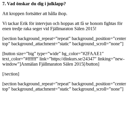
7. Vad önskar du dig i julklapp?
Att kroppen fortsätter att hålla ihop.
Vi tackar Erik för intervjun och hoppas att få se honom fightas för
enen tredje raka seger vid Fjällmaraton Sälen 2015!
[section background_repeat=”repeat” background_position=”center
top” background_attachment=”static” background_scroll=”none”]
[button size=”big” type=”wide” bg_color=”#2FAAE1″
text_color=”#ffffff” link=”https://dinkurs.se/24347″ linking=”new-
window”]Anmälan Fjällmaraton Sälen 2015[/button]
[/section]
[section background_repeat=”repeat” background_position=”center
top” background_attachment=”static” background_scroll=”none”]