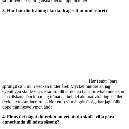
så formen har varit ganska mycket upp och ner.
3. Hur har din träning i korta drag sett ut under året?
Har i snitt ”bara”
sprungit ca 5 mil i veckan under året. Mycket mindre än jag
egentligen skulle vilja. Framförallt är det en hälsporre/hälkudde som
har trilskats. Dock har jag tränat en hel del alternativträning istället
(cykel, crosstrainer, rullskidor etc.) så mängdmässigt har jag hållit
uppe träningsvolymen ändå.
4. Finns det något du redan nu vet att du skulle vilja göra
annorlunda till nästa säsong?