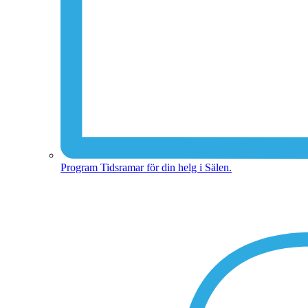
Program
Tidsramar för din helg i Sälen.