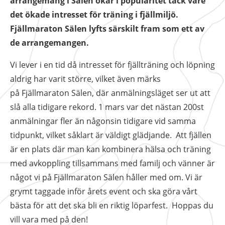
arrangemang i Sälen ökar i popularitet tack vare
det ökade intresset för träning i fjällmiljö.
Fjällmaraton Sälen lyfts särskilt fram som ett av
de arrangemangen.
Vi lever i en tid då intresset för fjällträning och löpning
aldrig har varit större, vilket även märks
på Fjällmaraton Sälen, där anmälningsläget ser ut att
slå alla tidigare rekord. 1 mars var det nästan 200st
anmälningar fler än någonsin tidigare vid samma
tidpunkt, vilket såklart är väldigt glädjande. Att fjällen
är en plats där man kan kombinera hälsa och träning
med avkoppling tillsammans med familj och vänner är
något vi på Fjällmaraton Sälen håller med om. Vi är
grymt taggade inför årets event och ska göra vårt
bästa för att det ska bli en riktig löparfest. Hoppas du
vill vara med på den!