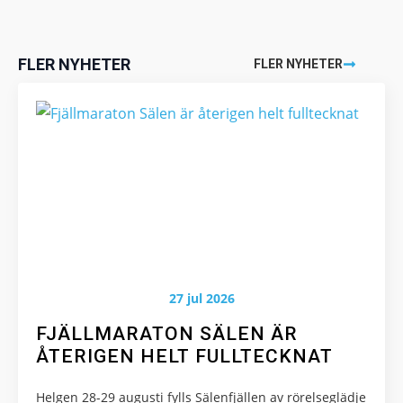
används.
FLER NYHETER
FLER NYHETER
Upplevelse
För att vår
hemsida ska
prestera så
bra som
möjligt under
ditt besök.
Om du nekar
de här
kakorna
kommer viss
27 jul 2026
funktionalitet
att försvinna
FJÄLLMARATON SÄLEN ÄR
från
ÅTERIGEN HELT FULLTECKNAT
hemsidan.
Helgen 28-29 augusti fylls Sälenfjällen av rörelseglädje