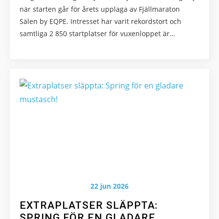
när starten går för årets upplaga av Fjällmaraton
Marknadsföring
Sälen by EQPE. Intresset har varit rekordstort och
Genom att dela
med dig av dina
samtliga 2 850 startplatser för vuxenloppet är…
intressen och ditt
beteende när du
surfar ökar du
chansen att få se
personligt
anpassat innehåll
och erbjudanden.
22 jun 2026
EXTRAPLATSER SLÄPPTA:
SPRING FÖR EN GLADARE