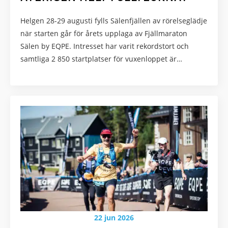
används.
Helgen 28-29 augusti fylls Sälenfjällen av rörelseglädje
när starten går för årets upplaga av Fjällmaraton
Upplevelse
Sälen by EQPE. Intresset har varit rekordstort och
För att vår
samtliga 2 850 startplatser för vuxenloppet är…
hemsida ska
prestera så
bra som
möjligt under
ditt besök.
Om du nekar
de här
kakorna
kommer viss
funktionalitet
att försvinna
från
hemsidan.
22 jun 2026