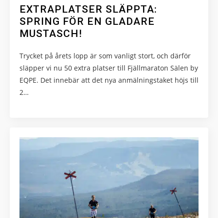
EXTRAPLATSER SLÄPPTA:
Marknadsföring
SPRING FÖR EN GLADARE
Genom att dela
MUSTASCH!
med dig av dina
intressen och ditt
beteende när du
Trycket på årets lopp är som vanligt stort, och därför
surfar ökar du
släpper vi nu 50 extra platser till Fjällmaraton Sälen by
chansen att få se
EQPE. Det innebär att det nya anmälningstaket höjs till
personligt
2…
anpassat innehåll
och erbjudanden.