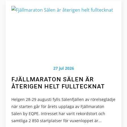
Marknadsföring
Genom att dela
med dig av dina
intressen och ditt
beteende när du
surfar ökar du
chansen att få se
personligt
anpassat innehåll
och erbjudanden.
27 jul 2026
FJÄLLMARATON SÄLEN ÄR
ÅTERIGEN HELT FULLTECKNAT
Helgen 28-29 augusti fylls Sälenfjällen av rörelseglädje
när starten går för årets upplaga av Fjällmaraton
Sälen by EQPE. Intresset har varit rekordstort och
samtliga 2 850 startplatser för vuxenloppet är…