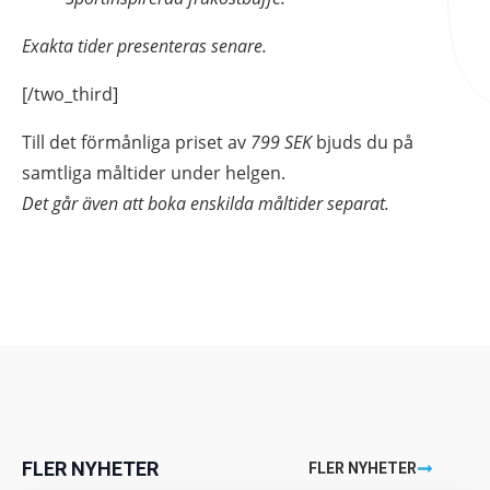
används.
Exakta tider presenteras senare.
[/two_third]
Upplevelse
För att vår
Till det förmånliga priset av
799 SEK
bjuds du på
hemsida ska
samtliga måltider under helgen.
prestera så
bra som
Det går även att boka enskilda måltider separat.
möjligt under
ditt besök.
Om du nekar
de här
kakorna
kommer viss
funktionalitet
att försvinna
från
hemsidan.
FLER NYHETER
FLER NYHETER