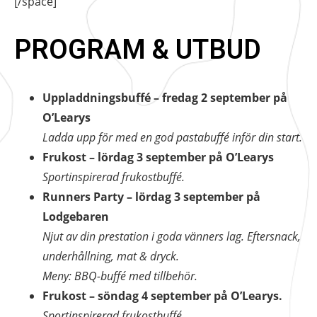
[/space]
Nödvändiga
Dessa kakor
PROGRAM & UTBUD
går inte att
välja bort. De
behövs för att
hemsidan ska
Uppladdningsbuffé – fredag 2 september på
fungera.
O’Learys
Ladda upp för med en god pastabuffé inför din start.
Frukost – lördag 3 september på O’Learys
Statistik
Sportinspirerad frukostbuffé.
För att vi ska
kunna
Runners Party – lördag 3 september på
förbättra
Lodgebaren
hemsidans
Njut av din prestation i goda vänners lag. Eftersnack,
funktionalitet
och
underhållning, mat & dryck.
uppbyggnad,
Meny: BBQ-buffé med tillbehör.
baserat på
Frukost – söndag 4 september på O’Learys.
hur
Sportinspirerad frukostbuffé.
hemsidan