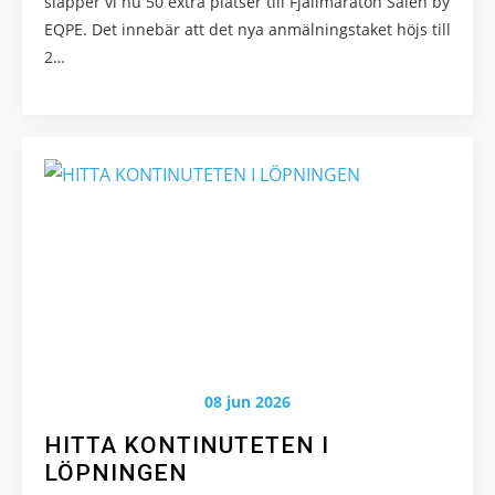
släpper vi nu 50 extra platser till Fjällmaraton Sälen by
EQPE. Det innebär att det nya anmälningstaket höjs till
2…
08 jun 2026
HITTA KONTINUTETEN I
LÖPNINGEN