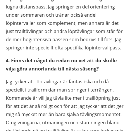
lugna distanspass. Jag springer en del orientering
Marknadsföring
Genom att dela
under sommaren och tränar också endel
med dig av dina
löpintervaller som komplement, men annars är det
intressen och ditt
just trailtävlingar och andra löptävlingar som står för
beteende när du
de mer högintensiva passen som bedrivs till fots. Jag
surfar ökar du
chansen att få se
springer inte speciellt ofta specifika löpintervallpass.
personligt
anpassat innehåll
4.
Finns det något du redan nu vet att du skulle
och erbjudanden.
vilja göra annorlunda till nästa säsong?
Jag tycker att löptävlingar är fantastiska och då
speciellt i trailform där man springer i terrängen.
Kommande år vill jag tävla lite mer i traillöpning just
för att det är så roligt och för att jag tycker att det ger
mig så mycket mer än bara själva tävlingsmomentet.
Omgivningarna, utmaningen och stämningen bland
de tävlande på en trailtävling är saker som lockar mig.