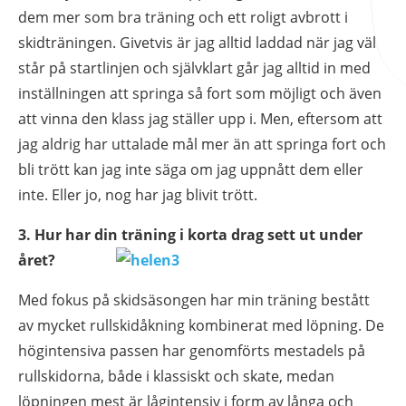
dem mer som bra träning och ett roligt avbrott i
används.
skidträningen. Givetvis är jag alltid laddad när jag väl
står på startlinjen och självklart går jag alltid in med
Upplevelse
inställningen att springa så fort som möjligt och även
För att vår
att vinna den klass jag ställer upp i. Men, eftersom att
hemsida ska
jag aldrig har uttalade mål mer än att springa fort och
prestera så
bra som
bli trött kan jag inte säga om jag uppnått dem eller
möjligt under
inte. Eller jo, nog har jag blivit trött.
ditt besök.
Om du nekar
3.
Hur har din träning i korta drag sett ut under
de här
året?
kakorna
kommer viss
Med fokus på skidsäsongen har min träning bestått
funktionalitet
att försvinna
av mycket rullskidåkning kombinerat med löpning. De
från
högintensiva passen har genomförts mestadels på
hemsidan.
rullskidorna, både i klassiskt och skate, medan
löpningen mest är lågintensiv i form av långa och