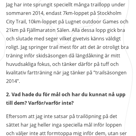
Jag har inte sprungit speciellt många traillopp under
Nödvändiga
sommaren 2014, endast 7km-loppet på Stockholm
Dessa kakor
går inte att
City Trail, 10km-loppet på Lugnet outdoor Games och
välja bort. De
21km på Fjällmaraton Sälen. Alla dessa lopp gick bra
behövs för att
och slutade med seger vilket givetvis känns väldigt
hemsidan ska
roligt. Jag springer trail mest för att det är otroligt bra
fungera.
träning inför skidsäsongen då längdåkning är mitt
huvudsakliga fokus, och tänker därför på tuff och
Statistik
kvalitativ fartträning när jag tänker på ”trailsäsongen
För att vi ska
2014”.
kunna
förbättra
2. Vad hade du för mål och har du kunnat nå upp
hemsidans
till dem? Varför/varför inte?
funktionalitet
och
Eftersom att jag inte satsar på trailöpning på det
uppbyggnad,
baserat på
sättet har jag heller inga speciella mål inför loppen
hur
och väljer inte att formtoppa mig inför dem, utan ser
hemsidan