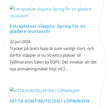
Nödvändiga
Dessa kakor
går inte att
välja bort. De
Extraplatser släppta: Spring för en
behövs för att
gladare mustasch!
hemsidan ska
fungera.
22 jun 2026
Trycket på årets lopp är som vanligt stort, och
Statistik
därför släpper vi nu 50 extra platser till
För att vi ska
Fjällmaraton Sälen by EQPE. Det innebär att det
kunna
nya anmälningstaket höjs till 2…
förbättra
hemsidans
funktionalitet
och
uppbyggnad,
baserat på
HITTA KONTINUTETEN I LÖPNINGEN
hur
hemsidan